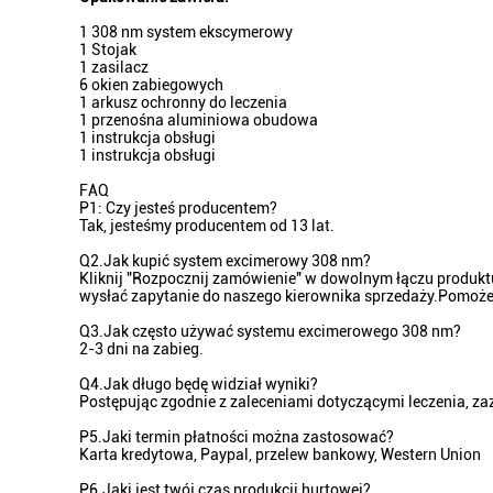
1 308 nm system ekscymerowy
1 Stojak
1 zasilacz
6 okien zabiegowych
1 arkusz ochronny do leczenia
1 przenośna aluminiowa obudowa
1 instrukcja obsługi
1 instrukcja obsługi
FAQ
P1: Czy jesteś producentem?
Tak, jesteśmy producentem od 13 lat.
Q2.Jak kupić system excimerowy 308 nm?
Kliknij "Rozpocznij zamówienie" w dowolnym łączu produkt
wysłać zapytanie do naszego kierownika sprzedaży.Pomo
Q3.Jak często używać systemu excimerowego 308 nm?
2-3 dni na zabieg.
Q4.Jak długo będę widział wyniki?
Postępując zgodnie z zaleceniami dotyczącymi leczenia, 
P5.Jaki termin płatności można zastosować?
Karta kredytowa, Paypal, przelew bankowy, Western Union
P6.Jaki jest twój czas produkcji hurtowej?