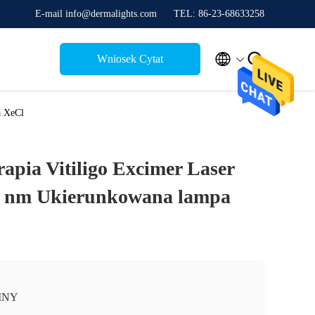
E-mail info@dermalights.com
TEL: 86-23-68633258


Wniosek Cytat
a XeCl
apia Vitiligo Excimer Laser
8 nm Ukierunkowana lampa
INY