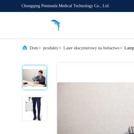
Chongqing Peninsula Medical Technology Co., Ltd.
Dom
>
produkty
>
Laser ekscymerowy na bielactwo
>
Lampa