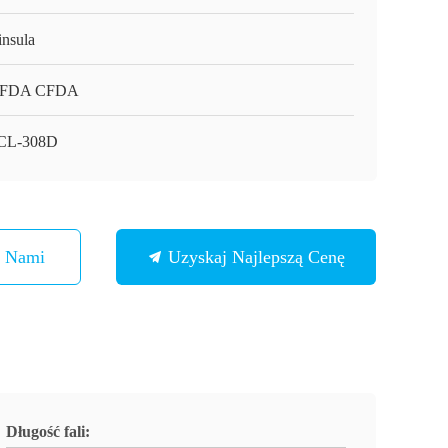
insula
 FDA CFDA
CL-308D
Z Nami
Uzyskaj Najlepszą Cenę
Długość fali: