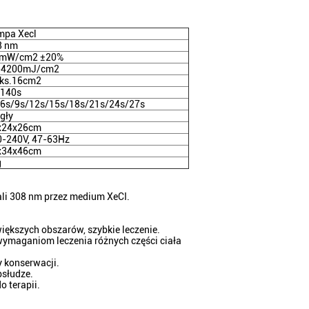
mpa Xecl
8 nm
 mW/cm2 ±20%
-4200mJ/cm2
ks.16cm2
-140s
/6s/9s/12s/15s/18s/21s/24s/27s
gły
x24x26cm
0-240V, 47-63Hz
x34x46cm
g
ali 308 nm przez medium XeCI.
iększych obszarów, szybkie leczenie.
 wymaganiom leczenia różnych części ciała
y konserwacji.
bsłudze.
 terapii.