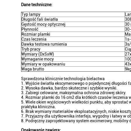
Dane techniczne:
Typ lampy
La
Długość fali światła
30
Gęstość mocy optycznej
30
Płynność
30
Rozmiar plamki
Ma
Czas leczenia
1s
Dawka testowa rumienia
3s
Tryb pracy
Cią
Wymiary (DxSxW)
27
Wymaganie mocy
10
Wymiary w opakowaniu
43
Waga brutto
9k
Sprawdzona klinicznie technologia bielactwa
1. Wyjście światła ekscymerowego o pojedynczej długości f
2. Wysoka dawka, bardzo skuteczne i szybkie wyniki.
3. Zabiegi celowane, maksymalna ochrona zdrowej skóry.
4. Rozmiar plamki do 16 cm2 dla krótkich czasów leczenia w
5. Wiele okien wyjściowych wielkości punktu, aby sprostać
praktyka kliniczna.
6. Brak wymiany materiałów eksploatacyjnych, niskie koszt
7. Przyjazny dla użytkownika interfejs, wygodny i łatwy w o
8. Podręczny zaprojektowany system excimerowy, mobilny do
Opakowanie zawiera: