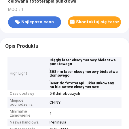
celowana fototerapia punktowa
MOQ：1
Najlepsza cena
Skontaktuj się teraz
Opis Produktu
Ciągły laser ekscymerowy bielactwa
punktowego
,
308 nm laser ekscymerowy bielactwa
High Light
domowego
,
laser do fototerapii ukierunkowany
na bielactwo ekscymerowe
Czas dostawy
5-8 dni roboczych
Miejsce
CHINY
pochodzenia
Minimalne
1
zamówienie
Nazwa handlowa
Peninsula