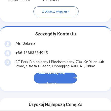
Numer modelu
XECL-308D
Zobacz więcej
Szczegóły Kontaktu
Ms. Sabrina
+86 13883334945
2F Park Biologiczny i Biochemiczny, 70# Ke Yuan 4th
Road, Strefa Hi-tech, Chongqing 400041, Chiny
Skontaktuj się
teraz
Uzyskaj Najlepszą Cenę Za