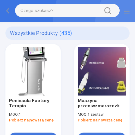
Wszystkie Produkty
(435)
Peninsula Factory
Maszyna
Terapia
przeciwzmarszczkowa
niechirurgiczna
Rf Microneedle
MOQ:
1
MOQ:
1 zestaw
Odmładzanie pochwy
Częstotliwość
Pobierz najnowszą cenę
Pobierz najnowszą cenę
Częstotliwość
radiowa do napinania
radiowa do
skóry 60 Hz
zastosowań