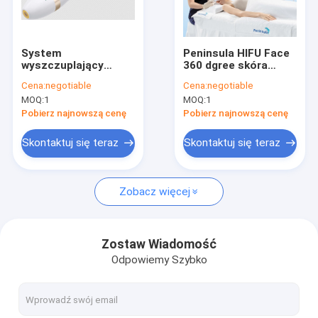
Laserowe urządzenie do odrastania włosów
Czapka laserowa na odrastanie włosów
System
Peninsula HIFU Face
wyszczuplający
360 ​​dgree skóra
Grzebień laserowy do wzrostu włosów
Peninsula HIFU do
właściwa SMAS Layer
Cena:
negotiable
Cena:
negotiable
końcówek
leczenie z 5
MOQ:
1
MOQ:
1
ultradźwiękowych
końcówkami
System ekscymerowy 308 nm
SMAS Layer 5
ultradźwiękowymi
Pobierz najnowszą cenę
Pobierz najnowszą cenę
Redukcja tkanki
tłuszczowej
Lampy ultrafioletowe
Skontaktuj się teraz
Skontaktuj się teraz
Laser ekscymerowy na bielactwo
Zobacz więcej
Maszyna do fototerapii bielactwa
System fototerapii LED
Zostaw Wiadomość
Odpowiemy Szybko
Ułamkowa maszyna mikroigłowa Rf
Maszyna do leczenia trądziku