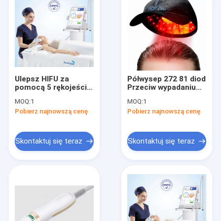
Ulepsz HIFU za
Półwysep 272 81 diod
pomocą 5 rękojeści
Przeciw wypadaniu
bez bólu, aby
włosów Laserowa
MOQ:
1
MOQ:
1
podnieść skórę
nasadka do wzrostu
Pobierz najnowszą cenę
Pobierz najnowszą cenę
twarzy od skóry
włosów Długość fali
właściwej do SMAS
650 nm
Skontaktuj się teraz
Skontaktuj się teraz