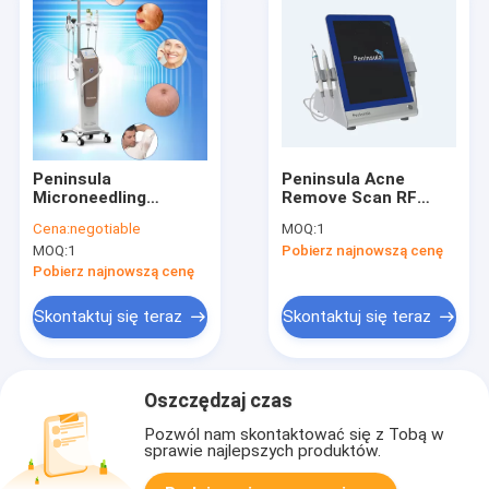
Peninsula
Peninsula Acne
Microneedling
Remove Scan RF
Fractional Rf
Machines 3 w 1
Cena:
negotiable
MOQ:
1
Radiofrekwencja do
zabieg usuwania
MOQ:
1
Pobierz najnowszą cenę
napinania skóry do
blizn potrądzikowych
pielęgnacji skóry
Pobierz najnowszą cenę
Skontaktuj się teraz
Skontaktuj się teraz
Oszczędzaj czas
Pozwól nam skontaktować się z Tobą w
sprawie najlepszych produktów.