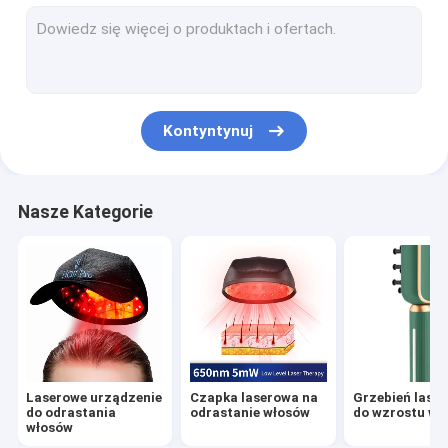
Odmładzanie pochwy RF
Ultradźwiękowa maszyna kawitacyjna
Odżywka do włosów
Kontyntynuj
Urządzenia do leczenia trądziku
Nasze Kategorie
Laserowe urządzenie
Czapka laserowa na
Grzebień lase
do odrastania
odrastanie włosów
do wzrostu wł
włosów