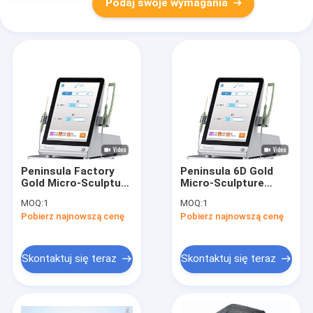
Podaj swoje wymagania
Peninsula Factory
Peninsula 6D Gold
Gold Micro-Sculpture
Micro-Sculpture
Liposukcja i
Liposukcja i
MOQ:
1
MOQ:
1
modelowanie
modelowanie
Pobierz najnowszą cenę
Pobierz najnowszą cenę
sylwetki w tym
sylwetki w tym
samym czasie
samym czasie
Skontaktuj się teraz
Skontaktuj się teraz