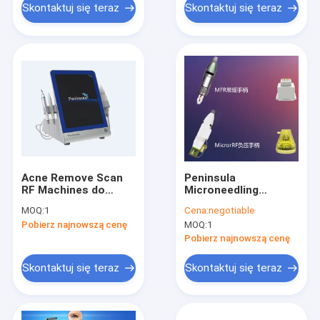
klinicznych
Skontaktuj się teraz
Skontaktuj się teraz
Acne Remove Scan
Peninsula
RF Machines do
Microneedling
usuwania blizn
Fractional Rf Radio
MOQ:
1
Cena:
negotiable
potrądzikowych 15
Frequency
Pobierz najnowszą cenę
MOQ:
1
cali
Regeneracja
kolagenu Maszyna do
Pobierz najnowszą cenę
napinania skóry
Skontaktuj się teraz
Skontaktuj się teraz