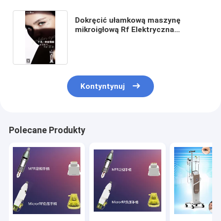
Dokręcić ułamkową maszynę
mikroigłową Rf Elektryczna
częstotliwość radiowa 5 MHz 60 Hz
Kontyntynuj
Polecane Produkty