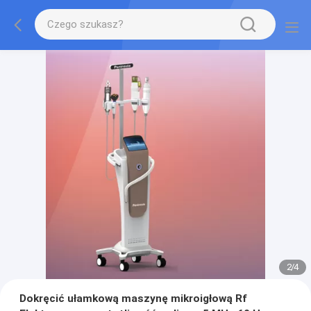
2
/
4
Dokręcić ułamkową maszynę mikroigłową Rf