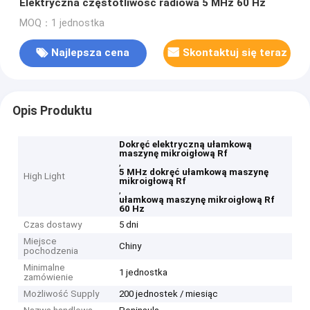
Elektryczna częstotliwość radiowa 5 MHz 60 Hz
MOQ：1 jednostka
Najlepsza cena
Skontaktuj się teraz
Opis Produktu
Dokręć elektryczną ułamkową
maszynę mikroigłową Rf
,
5 MHz dokręć ułamkową maszynę
High Light
mikroigłową Rf
,
ułamkową maszynę mikroigłową Rf
60 Hz
Czas dostawy
5 dni
Miejsce
Chiny
pochodzenia
Minimalne
1 jednostka
zamówienie
Możliwość Supply
200 jednostek / miesiąc