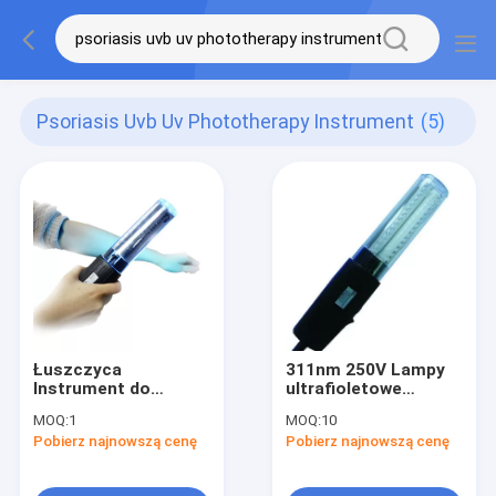
Psoriasis Uvb Uv Phototherapy Instrument
(5)
Łuszczyca
311nm 250V Lampy
Instrument do
ultrafioletowe
fototerapii UVB UV
Łuszczyca UVB
MOQ:
1
MOQ:
10
Instrument do
Pobierz najnowszą cenę
Pobierz najnowszą cenę
fototerapii Uv