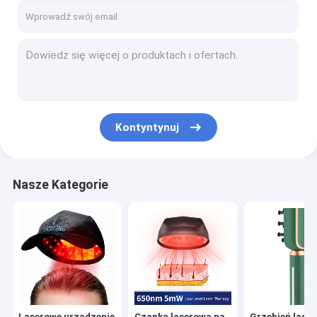
Kontyntynuj
Nasze Kategorie
Laserowe urządzenie
Czapka laserowa na
Grzebień lase