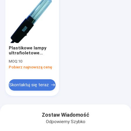
Plastikowe lampy
ultrafioletowe
łuszczycy
MOQ:
10
Instrument do
Pobierz najnowszą cenę
fototerapii UVB 50Hz
Skontaktuj się teraz
Zostaw Wiadomość
Odpowiemy Szybko