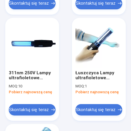
Skontaktuj się teraz
Skontaktuj się teraz
311nm 250V Lampy
Łuszczyca Lampy
ultrafioletowe
ultrafioletowe
Łuszczyca UVB
Instrument do
MOQ:
10
MOQ:
1
Instrument do
fototerapii UVB
Pobierz najnowszą cenę
Pobierz najnowszą cenę
fototerapii Uv
311nm
Skontaktuj się teraz
Skontaktuj się teraz