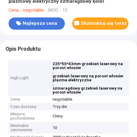
plazmowy elektryczny szmaragdowy kolor
Cena：negotiable
MOQ：10
Najlepsza cena
Skontaktuj się teraz
Opis Produktu
225*50*43mm grzebień laserowy na
porost włosów
,
grzebień laserowy na porost włosów
High Light
plazma elektryczna
,
szmaragdowy grzebień laserowy na
porost włosów
Cena
negotiable
Czas dostawy
Trzy dni
Miejsce
Chiny
pochodzenia
Minimalne
10
zamówienie