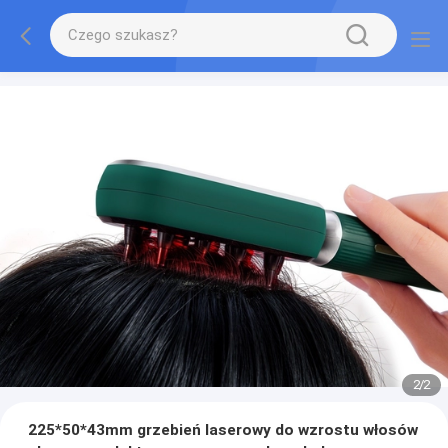
2
/
2
225*50*43mm grzebień laserowy do wzrostu włosów